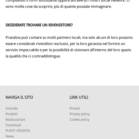
compilando il form sottostante oppure attraverso i nostri social network. Ci
sono molte cose da scoprire, più di quante possiate immaginare.
DESIDERATE TROVARE UN RIVENDITORE?
Prandina può contare su molti partners locali, ma solo alcuni di loro possono
essere considerati rivenditori esclusivi, per la loro garanzia nel fornire un
servizio impeccabile e per la possibilità di visionare all’interno del loro spazio
la qualità che ci contraddistingue.
NAVIGA IL SITO
LINK UTILI
Azienda
Private
Prodotti
Privacy policy
Realizzazioni
Cookie policy
Download
PUNTI VENDITA
News