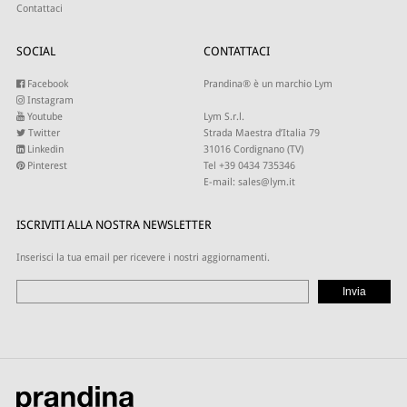
Contattaci
SOCIAL
CONTATTACI
Facebook
Prandina® è un marchio Lym
Instagram
Youtube
Lym S.r.l.
Twitter
Strada Maestra d’Italia 79
Linkedin
31016 Cordignano (TV)
Pinterest
Tel +39 0434 735346
E-mail:
sales@lym.it
ISCRIVITI ALLA NOSTRA NEWSLETTER
Inserisci la tua email per ricevere i nostri aggiornamenti.