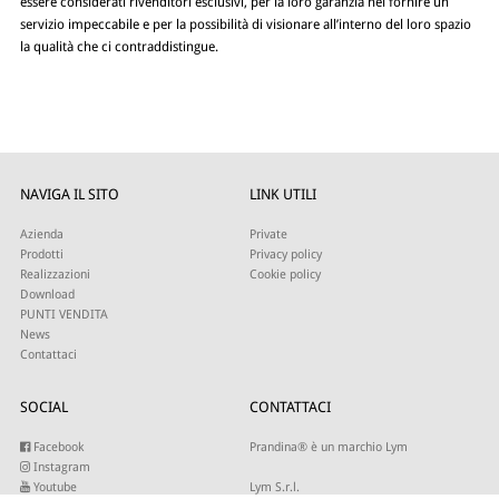
essere considerati rivenditori esclusivi, per la loro garanzia nel fornire un
servizio impeccabile e per la possibilità di visionare all’interno del loro spazio
la qualità che ci contraddistingue.
NAVIGA IL SITO
LINK UTILI
Azienda
Private
Prodotti
Privacy policy
Realizzazioni
Cookie policy
Download
PUNTI VENDITA
News
Contattaci
SOCIAL
CONTATTACI
Facebook
Prandina® è un marchio Lym
Instagram
Youtube
Lym S.r.l.