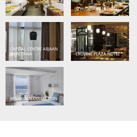
ATRIUM
SCHLOSSANGER HOTEL
CAPITAL CENTRE ARJAAN
BY ROTANA
CROWNE PLAZA HOTEL
MYCONIAN COLLECTION