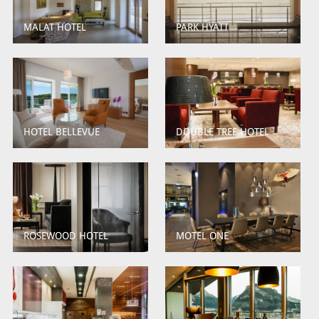
MALAT HOTEL
PARK HYATT
HOTEL BELLEVUE
DOUBLE TREE HOTEL
ROSEWOOD HOTEL
MOTEL ONE