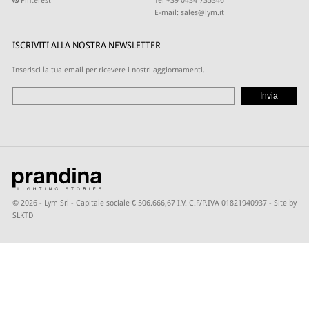
Pinterest
Tel +39 0434 735346
E-mail:
sales@lym.it
ISCRIVITI ALLA NOSTRA NEWSLETTER
Inserisci la tua email per ricevere i nostri aggiornamenti.
© 2026 - Lym Srl - Capitale sociale € 506.666,67 I.V. C.F/P.IVA 01821940937 -
Site by
SLKTD