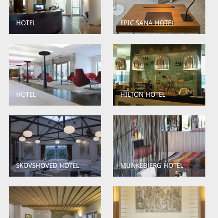
HOTEL
EPIC SANA HOTEL
HOTEL
HILTON HOTEL
SKOVSHOVED HOTEL
MUNKEBJERG HOTEL