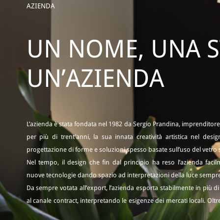
AZIENDA
UN NOME, UNA S
UN’AZIENDA
L’azienda è stata fondata nel 1982 da Sergio Prandina, imprenditore
per più di trent’anni, la sua innata creatività artistica nel desig
progettazione di forme e soluzioni spesso basate sull’uso del vetro s
Nel tempo, il design che fin dal principio ha reso l’azienda faci
nuove tecnologie dando spazio ad interpretazioni della luce sempre
Da sempre votata all’export, l’azienda esporta stabilmente in più di 
al canale contract, interpretando le esigenze dei mercati locali. Olt