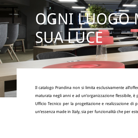
OGNI LUOGO 
SUA LUCE
Il catalogo Prandina non si limita esclusivamente all’offe
le richieste cambiano molto velocemente e l’attenzione
maturata negli anni e ad un’organizzazione flessibile, è 
Ufficio Tecnico per la progettazione e realizzazione d
un’essenza made in Italy, sia per funzionalità che per este