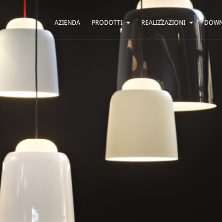
AZIENDA
PRODOTTI
REALIZZAZIONI
DOW
SOSPENSIONE
ABITAZIONI
TAVOLO
BAR E RISTORANTI
TERRA
HOTEL
PARETE
UFFICI
SOFFITTO
ALTRO