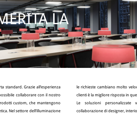
MERITA LA
rta standard. Grazie all’esperienza
 che Prandina pone verso i propri
possibile collaborare con il nostro
clienti è la migliore risposta in q
i prodotti custom, che mantengono
Le soluzioni personalizzate v
tica. Nel settore dell’illuminazione
collaborazione di designer, interior