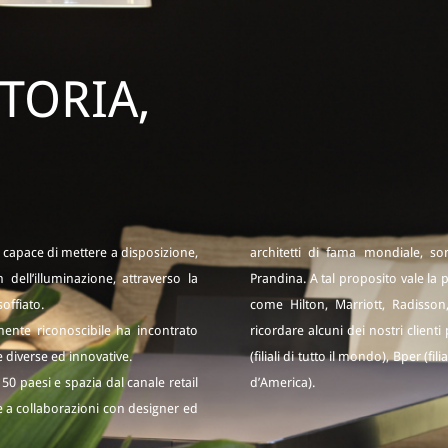
TORIA,
 capace di mettere a disposizione,
architetti di fama mondiale, son
n dell’illuminazione, attraverso la
Prandina. A tal proposito vale la 
offiato.
come Hilton, Marriott, Radisso
lmente riconoscibile ha incontrato
ricordare alcuni dei nostri client
 diverse ed innovative.
(filiali di tutto il mondo), Bper (fil
50 paesi e spazia dal canale retail
d’America).
re a collaborazioni con designer ed