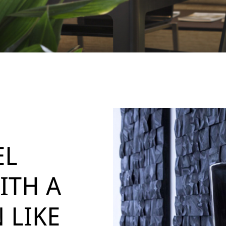
EL
ITH A
 LIKE