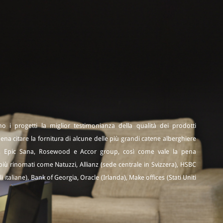
o i progetti la miglior testimonianza della qualità dei prodotti
pena citare la fornitura di alcune delle più grandi catene alberghiere
n, Epic Sana, Rosewood e Accor group, così come vale la pena
i più rinomati come Natuzzi, Allianz (sede centrale in Svizzera), HSBC
iali italiane), Bank of Georgia, Oracle (Irlanda), Make offices (Stati Uniti