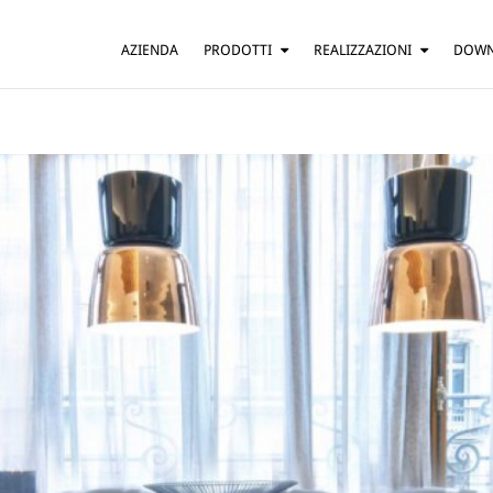
AZIENDA
PRODOTTI
REALIZZAZIONI
DOW
SOSPENSIONE
ABITAZIONI
TAVOLO
BAR E RISTORANTI
TERRA
HOTEL
PARETE
UFFICI
SOFFITTO
ALTRO