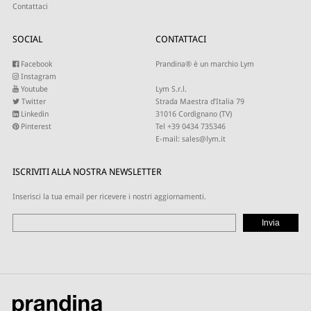
Contattaci
SOCIAL
CONTATTACI
Facebook
Prandina® è un marchio Lym
Instagram
Youtube
Lym S.r.l.
Twitter
Strada Maestra d’Italia 79
Linkedin
31016 Cordignano (TV)
Pinterest
Tel +39 0434 735346
E-mail:
sales@lym.it
ISCRIVITI ALLA NOSTRA NEWSLETTER
Inserisci la tua email per ricevere i nostri aggiornamenti.