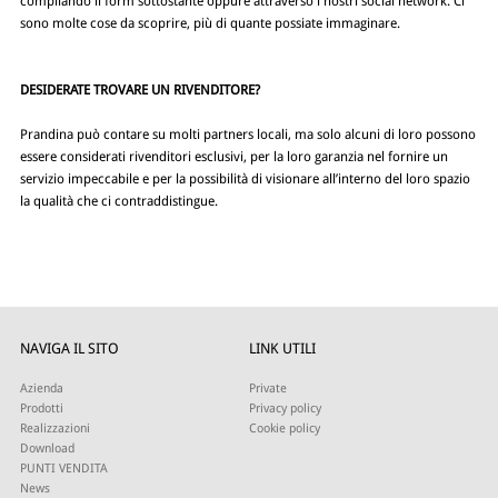
compilando il form sottostante oppure attraverso i nostri social network. Ci
sono molte cose da scoprire, più di quante possiate immaginare.
DESIDERATE TROVARE UN RIVENDITORE?
Prandina può contare su molti partners locali, ma solo alcuni di loro possono
essere considerati rivenditori esclusivi, per la loro garanzia nel fornire un
servizio impeccabile e per la possibilità di visionare all’interno del loro spazio
la qualità che ci contraddistingue.
NAVIGA IL SITO
LINK UTILI
Azienda
Private
Prodotti
Privacy policy
Realizzazioni
Cookie policy
Download
PUNTI VENDITA
News