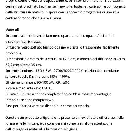
proprio come la vita dello Space Shuttle. Un sistema di materiali riutilizzabili,
come il vetro soffiato facilmente rimovibile, batterie ricaricabili e componenti
della struttura in metallo, si sposa con l'approccio progettuale di uno stile
contemporaneo che dura negli anni.
Materiali
Struttura: alluminio verniciato nero opaco o bianco opaco. Altri colori
disponibili su richiesta.
Diffusore: vetro soffiato bianco opalino o cristallo trasparente, facilmente
rimovibile.
Dimensioni: diametro della struttura 17,5 cm; diametro del diffusore in vetro
25,5 cm; altezza 39 cm.
Sorgente luminosa: LED 6,3W - 2700/3000/4000K selezionabile mediante
sensore touch. Dimmerabile 50% - 100%.
Efficienza luminosa: 90-100L/W. CRI: ≥90.
Ricarica mediante cavo USB C.
Durata di utilizzo a carica completa: fino ad 8h al massimo wattaggio.
Tempo di ricarica completa: 4h.
Base per ricarica wireless disponibile come accessorio.
---
Questo è un prodotto artigianale, la presenza di lievi difetti e differenze, nella
forma e nelle finiture, è da considerarsi come la migliore attestazione
dell'impiego di materiali e lavorazioni artigianali.