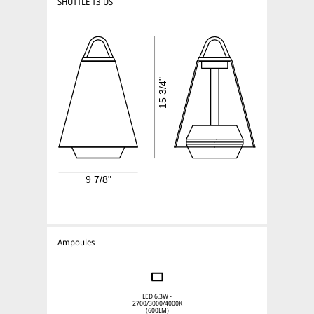
SHUTTLE T3 US
Ampoules
LED 6,3W -
2700/3000/4000K
(600LM)