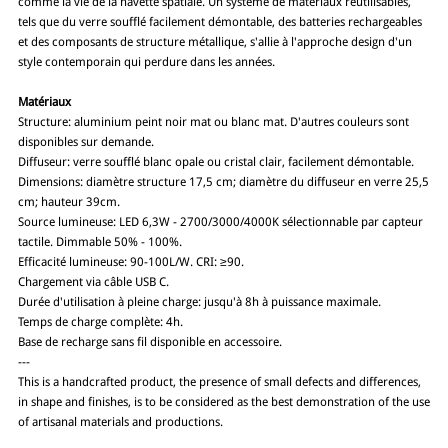
comme la vie de la navette spatiale. Un système de matériaux réutilisables,
tels que du verre soufflé facilement démontable, des batteries rechargeables
et des composants de structure métallique, s'allie à l'approche design d'un
style contemporain qui perdure dans les années.
Matériaux
Structure: aluminium peint noir mat ou blanc mat. D'autres couleurs sont
disponibles sur demande.
Diffuseur: verre soufflé blanc opale ou cristal clair, facilement démontable.
Dimensions: diamètre structure 17,5 cm; diamètre du diffuseur en verre 25,5
cm; hauteur 39cm.
Source lumineuse: LED 6,3W - 2700/3000/4000K sélectionnable par capteur
tactile. Dimmable 50% - 100%.
Efficacité lumineuse: 90-100L/W. CRI: ≥90.
Chargement via câble USB C.
Durée d'utilisation à pleine charge: jusqu'à 8h à puissance maximale.
Temps de charge complète: 4h.
Base de recharge sans fil disponible en accessoire.
---
This is a handcrafted product, the presence of small defects and differences,
in shape and finishes, is to be considered as the best demonstration of the use
of artisanal materials and productions.