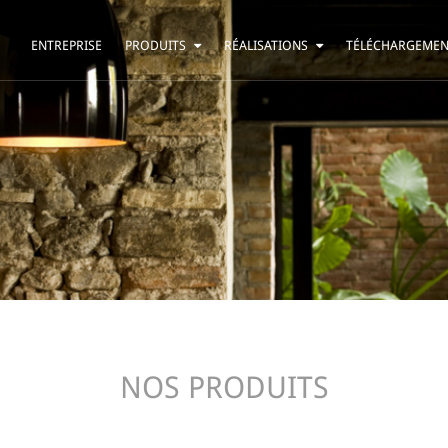
ENTREPRISE
PRODUITS
RÉALISATIONS
TÉLÉCHARGEME
SUSPENSION
RÉSIDENTIEL
LAMPE DE TABLE
BARS ET RESTAURANTS
LAMPADAIRE
HÔTELS
APPLIQUE
BUREAUX
PLAFONNIER
AUTRE
NOS PRODUITS