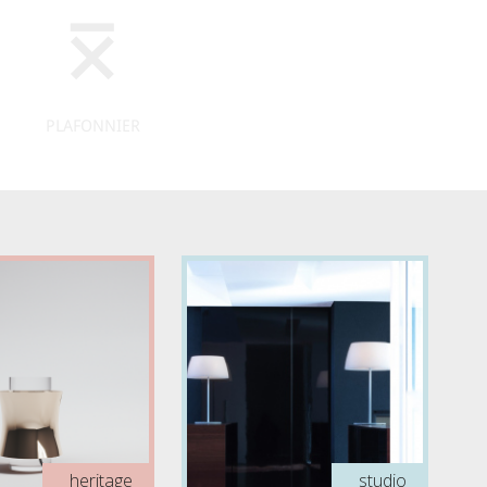
PLAFONNIER
heritage
studio