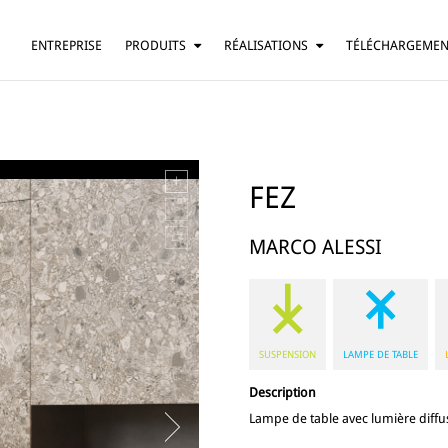
ENTREPRISE
PRODUITS
RÉALISATIONS
TÉLÉCHARGEME
SUSPENSION
RÉSIDENTIEL
LAMPE DE TABLE
BARS ET RESTAURANTS
LAMPADAIRE
HÔTELS
APPLIQUE
BUREAUX
FEZ
PLAFONNIER
AUTRE
MARCO ALESSI
SUSPENSION
LAMPE DE TABLE
Description
Lampe de table avec lumière diffus