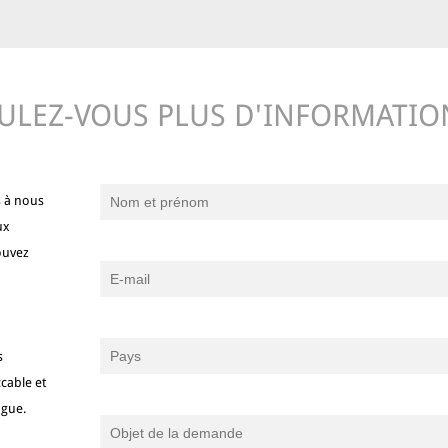
ULEZ-VOUS PLUS D'INFORMATIO
s à nous
ux
ouvez
s
cable et
ngue.