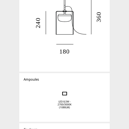
Ampoules
LED 8,5W -
2700/3000K
(1088LM)