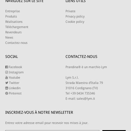
NAVIGUEZ SUR LE SITE
LIENS UTILS
Entreprise
Private
Produits
Privacy policy
Réalisations
Cookie policy
Téléchargement
Revendeurs
News
Contactez-nous
SOCIAL
CONTACTEZ-NOUS
Facebook
Prandina® è un marchio Lym
Instagram
Youtube
Lym S.r.l.
Twitter
Strada Maestra d’Italia 79
Linkedin
31016 Cordignano (TV)
Pinterest
Tel +39 0434 735346
E-mail:
sales@lym.it
INSCRIVEZ-VOUS À NOTRE NEWSLETTER
Entrez votre adresse email pour recevoir nos mises à jour.