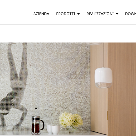
AZIENDA
PRODOTTI
REALIZZAZIONI
DOW
SOSPENSIONE
ABITAZIONI
TAVOLO
BAR E RISTORANTI
TERRA
HOTEL
PARETE
UFFICI
SOFFITTO
ALTRO