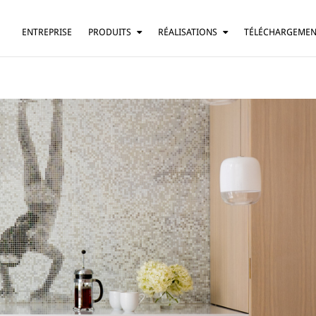
ENTREPRISE
PRODUITS
RÉALISATIONS
TÉLÉCHARGEME
SUSPENSION
RÉSIDENTIEL
LAMPE DE TABLE
BARS ET RESTAURANTS
LAMPADAIRE
HÔTELS
APPLIQUE
BUREAUX
PLAFONNIER
AUTRE