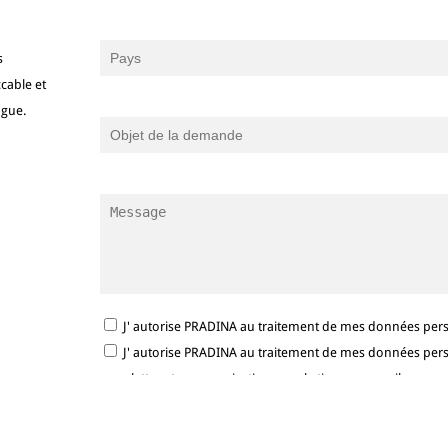
s
cable et
ngue.
J' autorise PRADINA au traitement de mes données per
J' autorise PRADINA au traitement de mes données person
newsletter et communications marketing par e-mail.