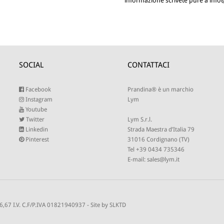
informazione scrivete pure a
info
SOCIAL
CONTATTACI
Facebook
Prandina® è un marchio
Instagram
Lym
Youtube
Twitter
Lym S.r.l.
Linkedin
Strada Maestra d’Italia 79
Pinterest
31016 Cordignano (TV)
Tel +39 0434 735346
E-mail:
sales@lym.it
66,67 I.V. C.F/P.IVA 01821940937 -
Site by SLKTD