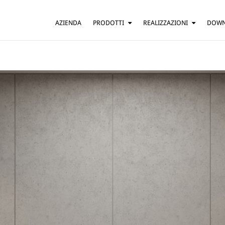
AZIENDA
PRODOTTI
REALIZZAZIONI
DOW
SOSPENSIONE
ABITAZIONI
TAVOLO
BAR E RISTORANTI
TERRA
HOTEL
PARETE
UFFICI
SOFFITTO
ALTRO