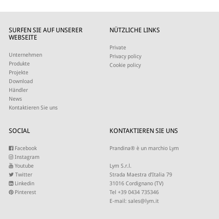
SURFEN SIE AUF UNSERER
NÜTZLICHE LINKS
WEBSEITE
Private
Unternehmen
Privacy policy
Produkte
Cookie policy
Projekte
Download
Händler
News
Kontaktieren Sie uns
SOCIAL
KONTAKTIEREN SIE UNS
Facebook
Prandina® è un marchio Lym
Instagram
Youtube
Lym S.r.l.
Twitter
Strada Maestra d’Italia 79
Linkedin
31016 Cordignano (TV)
Pinterest
Tel +39 0434 735346
E-mail:
sales@lym.it