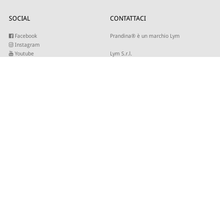
SOCIAL
CONTATTACI
Facebook
Prandina® è un marchio Lym
Instagram
Youtube
Lym S.r.l.
Twitter
Strada Maestra d’Italia 79
Linkedin
31016 Cordignano (TV)
Pinterest
Tel +39 0434 735346
E-mail:
sales@lym.it
ISCRIVITI ALLA NOSTRA NEWSLETTER
Inserisci la tua email per ricevere i nostri aggiornamenti.