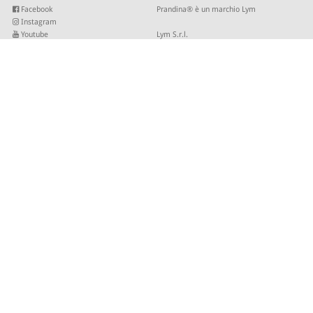
Facebook
Prandina® è un marchio Lym
Instagram
Youtube
Lym S.r.l.
Twitter
Strada Maestra d’Italia 79
Linkedin
31016 Cordignano (TV)
Pinterest
Tel +39 0434 735346
E-mail:
sales@lym.it
ISCRIVITI ALLA NOSTRA NEWSLETTER
Inserisci la tua email per ricevere i nostri aggiornamenti.
© 2026 - Lym Srl - Capitale sociale € 506.666,67 I.V. C.F/P.IVA 01821940937 -
Site by
SLKTD