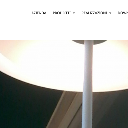
AZIENDA
PRODOTTI
REALIZZAZIONI
DOW
SOSPENSIONE
ABITAZIONI
TAVOLO
BAR E RISTORANTI
TERRA
HOTEL
PARETE
UFFICI
SOFFITTO
ALTRO