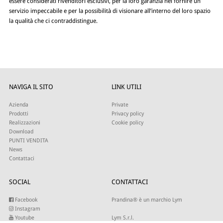
essere considerati rivenditori esclusivi, per la loro garanzia nel fornire un
servizio impeccabile e per la possibilità di visionare all’interno del loro spazio
la qualità che ci contraddistingue.
NAVIGA IL SITO
LINK UTILI
Azienda
Private
Prodotti
Privacy policy
Realizzazioni
Cookie policy
Download
PUNTI VENDITA
News
Contattaci
SOCIAL
CONTATTACI
Facebook
Prandina® è un marchio Lym
Instagram
Youtube
Lym S.r.l.