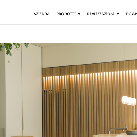
AZIENDA
PRODOTTI
REALIZZAZIONI
DOW
SOSPENSIONE
ABITAZIONI
TAVOLO
BAR E RISTORANTI
TERRA
HOTEL
PARETE
UFFICI
SOFFITTO
ALTRO