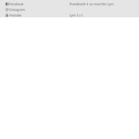
Facebook
Prandina® è un marchio Lym
Instagram
Youtube
Lym S.r.l.
Twitter
Strada Maestra d’Italia 79
Linkedin
31016 Cordignano (TV)
Pinterest
Tel +39 0434 735346
E-mail:
sales@lym.it
ISCRIVITI ALLA NOSTRA NEWSLETTER
Inserisci la tua email per ricevere i nostri aggiornamenti.
© 2026 - Lym Srl - Capitale sociale € 506.666,67 I.V. C.F/P.IVA 01821940937 -
Site by
SLKTD