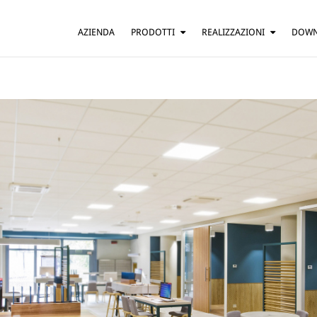
AZIENDA
PRODOTTI
REALIZZAZIONI
DOW
SOSPENSIONE
ABITAZIONI
TAVOLO
BAR E RISTORANTI
TERRA
HOTEL
PARETE
UFFICI
SOFFITTO
ALTRO