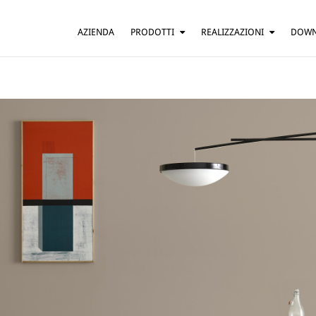
AZIENDA
PRODOTTI
REALIZZAZIONI
DOW
SOSPENSIONE
ABITAZIONI
TAVOLO
BAR E RISTORANTI
TERRA
HOTEL
PARETE
UFFICI
SOFFITTO
ALTRO