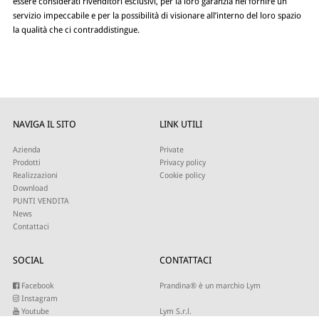
essere considerati rivenditori esclusivi, per la loro garanzia nel fornire un
servizio impeccabile e per la possibilità di visionare all’interno del loro spazio
la qualità che ci contraddistingue.
NAVIGA IL SITO
LINK UTILI
Azienda
Private
Prodotti
Privacy policy
Realizzazioni
Cookie policy
Download
PUNTI VENDITA
News
Contattaci
SOCIAL
CONTATTACI
Facebook
Prandina® è un marchio Lym
Instagram
Youtube
Lym S.r.l.