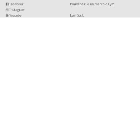
Facebook
Prandina® è un marchio Lym
Instagram
Youtube
Lym S.r.l.
Twitter
Strada Maestra d’Italia 79
Linkedin
31016 Cordignano (TV)
Pinterest
Tel +39 0434 735346
E-mail:
sales@lym.it
ISCRIVITI ALLA NOSTRA NEWSLETTER
Inserisci la tua email per ricevere i nostri aggiornamenti.
© 2026 - Lym Srl - Capitale sociale € 506.666,67 I.V. C.F/P.IVA 01821940937 -
Site by
SLKTD