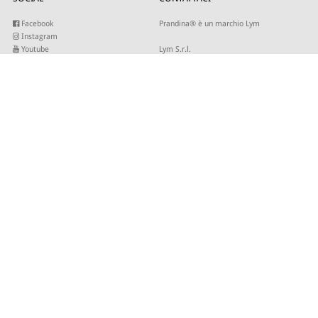
Facebook
Prandina® è un marchio Lym
Instagram
Youtube
Lym S.r.l.
Twitter
Strada Maestra d’Italia 79
Linkedin
31016 Cordignano (TV)
Pinterest
Tel +39 0434 735346
E-mail:
sales@lym.it
ISCRIVITI ALLA NOSTRA NEWSLETTER
Inserisci la tua email per ricevere i nostri aggiornamenti.
© 2026 - Lym Srl - Capitale sociale € 506.666,67 I.V. C.F/P.IVA 01821940937 -
Site by
SLKTD