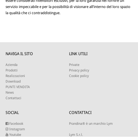
essere considerati rivenditori esclusivi, per la loro garanzia nel fornire un
servizio impeccabile e per la possibilità di visionare all’interno del loro spazio
la qualità che ci contraddistingue.
NAVIGA IL SITO
LINK UTILI
Azienda
Private
Prodotti
Privacy policy
Realizzazioni
Cookie policy
Download
PUNTI VENDITA
News
Contattaci
SOCIAL
CONTATTACI
Facebook
Prandina® è un marchio Lym
Instagram
Youtube
Lym S.r.l.