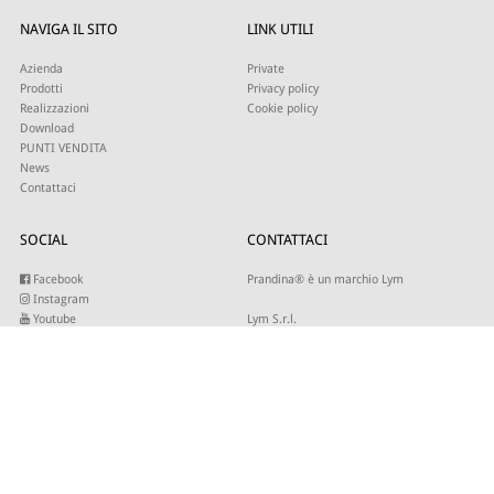
NAVIGA IL SITO
LINK UTILI
Azienda
Private
Prodotti
Privacy policy
Realizzazioni
Cookie policy
Download
PUNTI VENDITA
News
Contattaci
SOCIAL
CONTATTACI
Facebook
Prandina® è un marchio Lym
Instagram
Youtube
Lym S.r.l.
Twitter
Strada Maestra d’Italia 79
Linkedin
31016 Cordignano (TV)
Pinterest
Tel +39 0434 735346
E-mail:
sales@lym.it
ISCRIVITI ALLA NOSTRA NEWSLETTER
Inserisci la tua email per ricevere i nostri aggiornamenti.