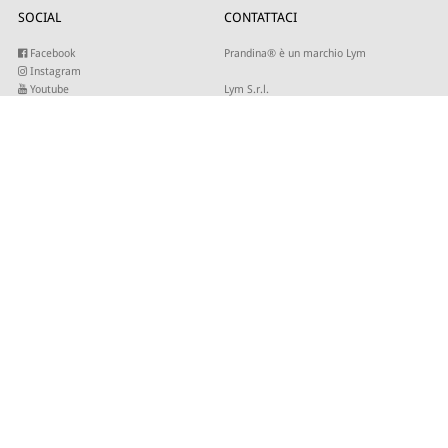
SOCIAL
CONTATTACI
Facebook
Prandina® è un marchio Lym
Instagram
Youtube
Lym S.r.l.
Twitter
Strada Maestra d’Italia 79
Linkedin
31016 Cordignano (TV)
Pinterest
Tel +39 0434 735346
E-mail:
sales@lym.it
ISCRIVITI ALLA NOSTRA NEWSLETTER
Inserisci la tua email per ricevere i nostri aggiornamenti.
© 2026 - Lym Srl - Capitale sociale € 506.666,67 I.V. C.F/P.IVA 01821940937 -
Site by