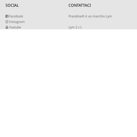
SOCIAL
CONTATTACI
Facebook
Prandina® è un marchio Lym
Instagram
Youtube
Lym S.r.l.
Twitter
Strada Maestra d’Italia 79
Linkedin
31016 Cordignano (TV)
Pinterest
Tel +39 0434 735346
E-mail:
sales@lym.it
ISCRIVITI ALLA NOSTRA NEWSLETTER
Inserisci la tua email per ricevere i nostri aggiornamenti.
© 2026 - Lym Srl - Capitale sociale € 506.666,67 I.V. C.F/P.IVA 01821940937 -
Site by