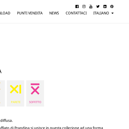
NLOAD
PUNTI VENDITA
NEWS
CONTATTACI
ITALIANO
ENGLISH
FRANÇAIS
DEUTSCH
A
A
PARETE
SOFFITTO
diffusa.
soffiato di Prandina si unisce in questa collezione ad una forma