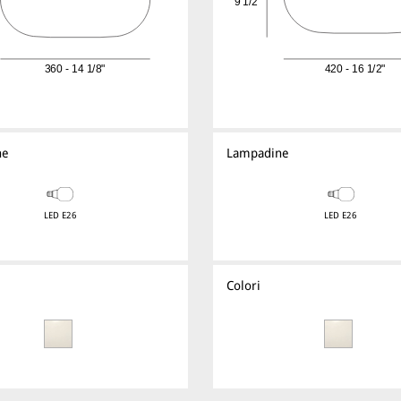
ne
Lampadine
LED E26
LED E26
Colori