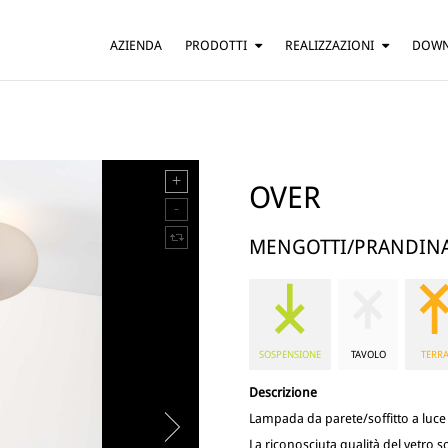
AZIENDA
PRODOTTI
REALIZZAZIONI
DOW
SOSPENSIONE
ABITAZIONI
TAVOLO
BAR E RISTORANTI
TERRA
HOTEL
PARETE
UFFICI
OVER
SOFFITTO
ALTRO
MENGOTTI/PRANDIN
SOSPENSIONE
TAVOLO
TERR
Descrizione
Lampada da parete/soffitto a luce 
La riconosciuta qualità del vetro 