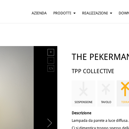
AZIENDA
PRODOTTI
REALIZZAZIONI
DOW
SOSPENSIONE
ABITAZIONI
TAVOLO
BAR E RISTORANTI
TERRA
HOTEL
PARETE
UFFICI
THE PEKERMA
SOFFITTO
ALTRO
TPP COLLECTIVE
SOSPENSIONE
TAVOLO
TERR
Descrizione
Lampada da parete a luce diffusa.
Ci si dimentica troppo spesso del