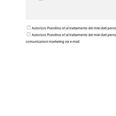
Autorizzo Prandina srl al trattamento dei miei dati person
Autorizzo Prandina srl al trattamento dei miei dati person
comunicazioni marketing via e-mail.
SOCIAL
CONTATTACI
Facebook
Prandina® è un marchio
Instagram
Lym
Youtube
Twitter
Lym S.r.l.