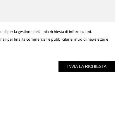
ali per la gestione della mia richiesta di informazioni.
ali per finalità commerciali e pubblicitarie, invio di newsletter e
ISCRIVITI ALLA NOSTRA NEWSLETTER
Inserisci la tua email per ricevere i nostri aggiornamenti.