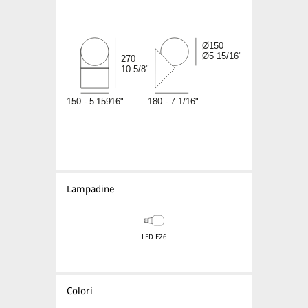
Lampadine
LED E26
Colori