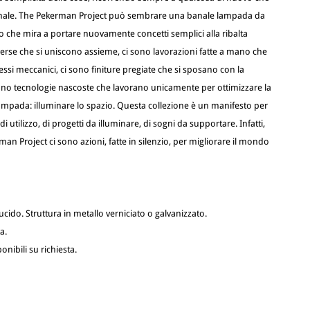
zionale. The Pekerman Project può sembrare una banale lampada da
che mira a portare nuovamente concetti semplici alla ribalta
verse che si uniscono assieme, ci sono lavorazioni fatte a mano che
si meccanici, ci sono finiture pregiate che si sposano con la
 sono tecnologie nascoste che lavorano unicamente per ottimizzare la
lampada: illuminare lo spazio. Questa collezione è un manifesto per
à di utilizzo, di progetti da illuminare, di sogni da supportare. Infatti,
n Project ci sono azioni, fatte in silenzio, per migliorare il mondo
lucido. Struttura in metallo verniciato o galvanizzato.
a.
onibili su richiesta.