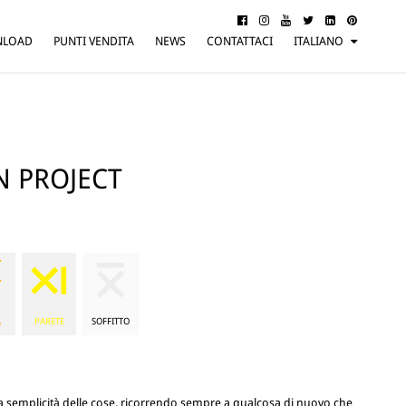
NLOAD
PUNTI VENDITA
NEWS
CONTATTACI
ITALIANO
ENGLISH
FRANÇAIS
DEUTSCH
N PROJECT
A
PARETE
SOFFITTO
la semplicità delle cose, ricorrendo sempre a qualcosa di nuovo che