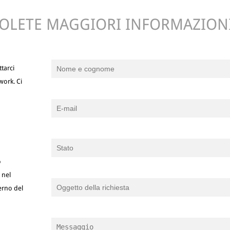
OLETE MAGGIORI INFORMAZION
tarci
work. Ci
o
 nel
terno del