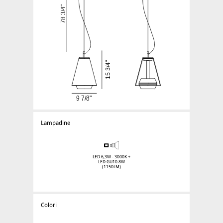
Lampadine
LED 6,3W - 3000K +
LED GU10 8W
(1150LM)
Colori