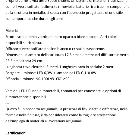
proprio come la vita dello Space Shuttle. Un sistema di materiali riutilizzabili,
come il vetro soffiato facilmente rimovibile, batterie ricaricabili e componenti
della struttura in metallo, si sposa con l'approccio progettuale di uno stile
contemporaneo che dura negli anni.
Materiali
Struttura: alluminio verniciato nero opaco o bianco opaco. Altri colori
disponibili su richiesta.
Diffusore: vetro soffiato opalino bianco o cristallo trasparente.
Dimensioni: diametro della struttura 17,5 cm; diametro del diffusore in vetro
25,5 cm; altezza 29 cm.
Lunghezza cavo elettrico: 3 metri. Lunghezza cavo in acciaio: 2 metri.
Sorgente luminosa: LED 6,3W + lampadina LED GU10 8W.
Efficacia luminosa: 90-100L/W. CRI: ≥90.
Versioni LED US: non dimmerabili, contattaci per conoscere le opzioni di
dimmerazione disponibili.
---
Questo è un prodotto artigianale, la presenza di lievi difetti e differenze, nella
forma e nelle finiture, è da considerarsi come la migliore attestazione
dell'impiego di materiali e lavorazioni artigianali.
Certificazioni