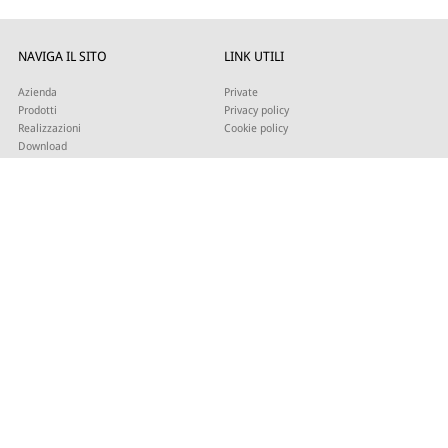
NAVIGA IL SITO
LINK UTILI
Azienda
Private
Prodotti
Privacy policy
Realizzazioni
Cookie policy
Download
PUNTI VENDITA
News
Contattaci
SOCIAL
CONTATTACI
Facebook
Prandina® è un marchio Lym
Instagram
Youtube
Lym S.r.l.
Twitter
Strada Maestra d’Italia 79
Linkedin
31016 Cordignano (TV)
Pinterest
Tel +39 0434 735346
E-mail:
sales@lym.it
ISCRIVITI ALLA NOSTRA NEWSLETTER