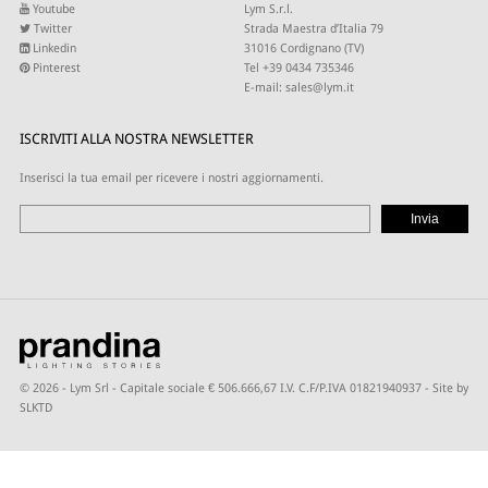
Youtube
Lym S.r.l.
Twitter
Strada Maestra d’Italia 79
Linkedin
31016 Cordignano (TV)
Pinterest
Tel +39 0434 735346
E-mail:
sales@lym.it
ISCRIVITI ALLA NOSTRA NEWSLETTER
Inserisci la tua email per ricevere i nostri aggiornamenti.
© 2026 - Lym Srl - Capitale sociale € 506.666,67 I.V. C.F/P.IVA 01821940937 -
Site by
SLKTD