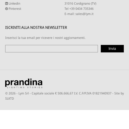
Linkedin
31016 Cordignano (TV)
Pinterest
Tel +39 0434 735346
E-mail:
sales@lym.it
ISCRIVITI ALLA NOSTRA NEWSLETTER
Inserisci la tua email per ricevere i nostri aggiornamenti.
© 2026 - Lym Srl - Capitale sociale € 506.666,67 I.V. C.F/P.IVA 01821940937 -
Site by
SLKTD