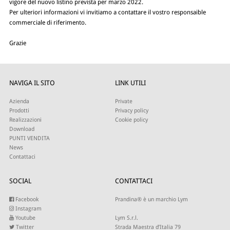
vigore del nuovo listino prevista per marzo 2022.
Per ulteriori informazioni vi invitiamo a contattare il vostro responsaible
commerciale di riferimento.
Grazie
NAVIGA IL SITO
LINK UTILI
Azienda
Private
Prodotti
Privacy policy
Realizzazioni
Cookie policy
Download
PUNTI VENDITA
News
Contattaci
SOCIAL
CONTATTACI
Facebook
Prandina® è un marchio Lym
Instagram
Youtube
Lym S.r.l.
Twitter
Strada Maestra d’Italia 79