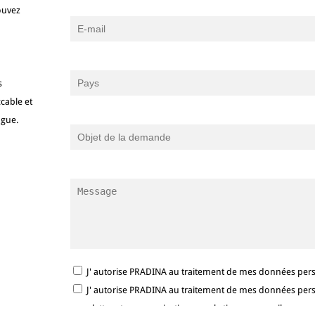
ouvez
s
cable et
ngue.
J' autorise PRADINA au traitement de mes données per
J' autorise PRADINA au traitement de mes données person
newsletter et communications marketing par e-mail.