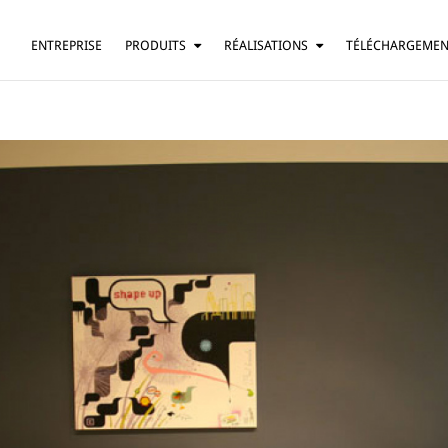
ENTREPRISE
PRODUITS
RÉALISATIONS
TÉLÉCHARGEME
SUSPENSION
RÉSIDENTIEL
LAMPE DE TABLE
BARS ET RESTAURANTS
LAMPADAIRE
HÔTELS
APPLIQUE
BUREAUX
PLAFONNIER
AUTRE