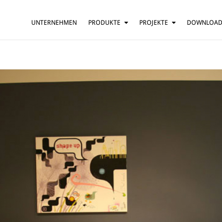
UNTERNEHMEN
PRODUKTE
PROJEKTE
DOWNLOA
HÄNGELEUCHTE
HÄUSER
TISCHLEUCHTE
BARS UND RESTAURANTS
STEHLEUCHTE
HOTELS
WANDLEUCHTE
BÜROS
DECKENLEUCHTE
MEHR