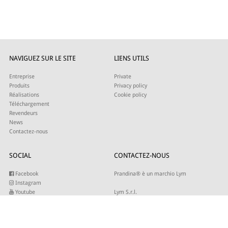
NAVIGUEZ SUR LE SITE
LIENS UTILS
Entreprise
Private
Produits
Privacy policy
Réalisations
Cookie policy
Téléchargement
Revendeurs
News
Contactez-nous
SOCIAL
CONTACTEZ-NOUS
Facebook
Prandina® è un marchio Lym
Instagram
Youtube
Lym S.r.l.
Twitter
Strada Maestra d’Italia 79
Linkedin
31016 Cordignano (TV)
Pinterest
Tel +39 0434 735346