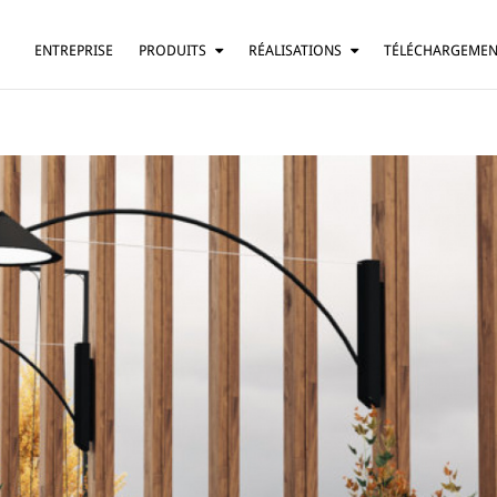
ENTREPRISE
PRODUITS
RÉALISATIONS
TÉLÉCHARGEME
SUSPENSION
RÉSIDENTIEL
LAMPE DE TABLE
BARS ET RESTAURANTS
LAMPADAIRE
HÔTELS
APPLIQUE
BUREAUX
PLAFONNIER
AUTRE