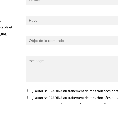
s
cable et
ngue.
J' autorise PRADINA au traitement de mes données per
J' autorise PRADINA au traitement de mes données person
newsletter et communications marketing par e-mail.