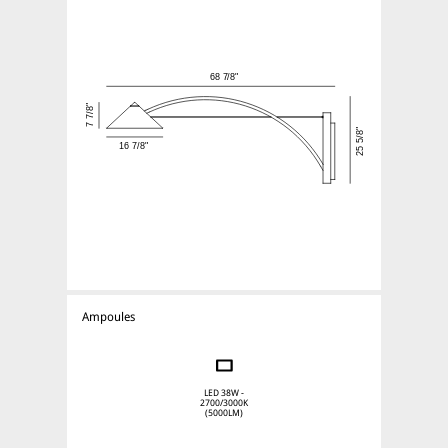
Ampoules
LED 38W -
2700/3000K
(5000LM)