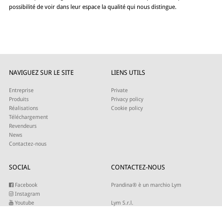
possibilité de voir dans leur espace la qualité qui nous distingue.
NAVIGUEZ SUR LE SITE
LIENS UTILS
Entreprise
Private
Produits
Privacy policy
Réalisations
Cookie policy
Téléchargement
Revendeurs
News
Contactez-nous
SOCIAL
CONTACTEZ-NOUS
Facebook
Prandina® è un marchio Lym
Instagram
Youtube
Lym S.r.l.
Twitter
Strada Maestra d’Italia 79
Linkedin
31016 Cordignano (TV)