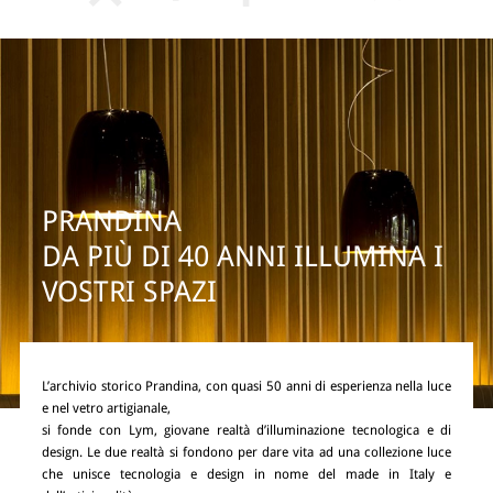
PRANDINA
DA PIÙ DI 40 ANNI ILLUMINA I
VOSTRI SPAZI
L’archivio storico Prandina, con quasi 50 anni di esperienza nella luce
e nel vetro artigianale,
si fonde con Lym, giovane realtà d’illuminazione tecnologica e di
design. Le due realtà si fondono per dare vita ad una collezione luce
che unisce tecnologia e design in nome del made in Italy e