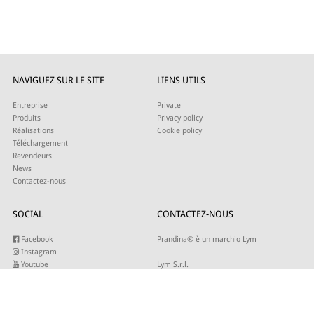
NAVIGUEZ SUR LE SITE
LIENS UTILS
Entreprise
Private
Produits
Privacy policy
Réalisations
Cookie policy
Téléchargement
Revendeurs
News
Contactez-nous
SOCIAL
CONTACTEZ-NOUS
Facebook
Prandina® è un marchio Lym
Instagram
Youtube
Lym S.r.l.
Twitter
Strada Maestra d’Italia 79
Linkedin
31016 Cordignano (TV)
Pinterest
Tel +39 0434 735346