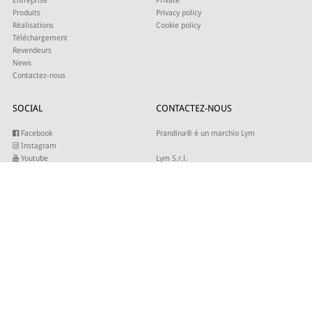
Entreprise
Private
Produits
Privacy policy
Réalisations
Cookie policy
Téléchargement
Revendeurs
News
Contactez-nous
SOCIAL
CONTACTEZ-NOUS
Facebook
Prandina® è un marchio Lym
Instagram
Youtube
Lym S.r.l.
Twitter
Strada Maestra d’Italia 79
Linkedin
31016 Cordignano (TV)
Pinterest
Tel +39 0434 735346
E-mail:
sales@lym.it
INSCRIVEZ-VOUS À NOTRE NEWSLETTER
Entrez votre adresse email pour recevoir nos mises à jour.