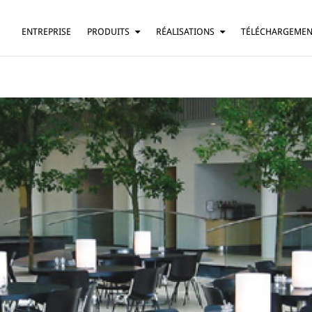
ENTREPRISE
PRODUITS
RÉALISATIONS
TÉLÉCHARGEME
SUSPENSION
RÉSIDENTIEL
LAMPE DE TABLE
BARS ET RESTAURANTS
LAMPADAIRE
HÔTELS
APPLIQUE
BUREAUX
PLAFONNIER
AUTRE