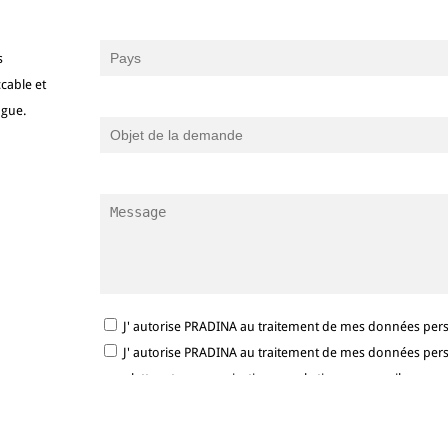
s
cable et
ngue.
J' autorise PRADINA au traitement de mes données per
J' autorise PRADINA au traitement de mes données person
newsletter et communications marketing par e-mail.