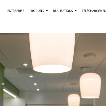
ENTREPRISE
PRODUITS
RÉALISATIONS
TÉLÉCHARGEME
SUSPENSION
RÉSIDENTIEL
LAMPE DE TABLE
BARS ET RESTAURANTS
LAMPADAIRE
HÔTELS
APPLIQUE
BUREAUX
PLAFONNIER
AUTRE