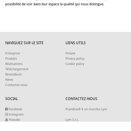
possibilité de voir dans leur espace la qualité qui nous distingue.
NAVIGUEZ SUR LE SITE
LIENS UTILS
Entreprise
Private
Produits
Privacy policy
Réalisations
Cookie policy
Téléchargement
Revendeurs
News
Contactez-nous
SOCIAL
CONTACTEZ-NOUS
Facebook
Prandina® è un marchio Lym
Instagram
Youtube
Lym S.r.l.
Twitter
Strada Maestra d’Italia 79
Linkedin
31016 Cordignano (TV)