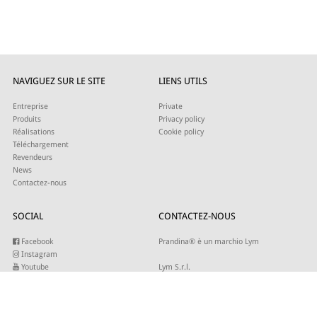
NAVIGUEZ SUR LE SITE
LIENS UTILS
Entreprise
Private
Produits
Privacy policy
Réalisations
Cookie policy
Téléchargement
Revendeurs
News
Contactez-nous
SOCIAL
CONTACTEZ-NOUS
Facebook
Prandina® è un marchio Lym
Instagram
Youtube
Lym S.r.l.
Twitter
Strada Maestra d’Italia 79
Linkedin
31016 Cordignano (TV)
Pinterest
Tel +39 0434 735346