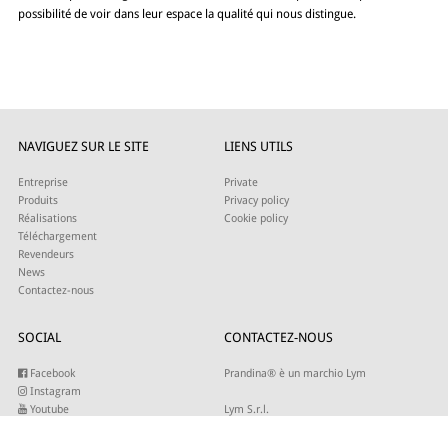
possibilité de voir dans leur espace la qualité qui nous distingue.
NAVIGUEZ SUR LE SITE
LIENS UTILS
Entreprise
Private
Produits
Privacy policy
Réalisations
Cookie policy
Téléchargement
Revendeurs
News
Contactez-nous
SOCIAL
CONTACTEZ-NOUS
Facebook
Prandina® è un marchio Lym
Instagram
Youtube
Lym S.r.l.
Twitter
Strada Maestra d’Italia 79
Linkedin
31016 Cordignano (TV)